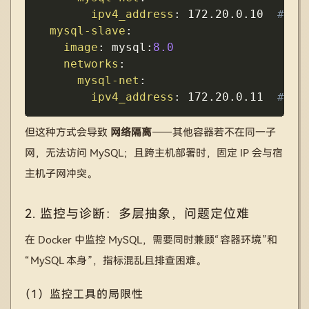
ipv4_address
:
 172.20.0.10  
# 固
mysql-slave
:
image
:
 mysql
:
8.0
networks
:
mysql-net
:
ipv4_address
:
 172.20.0.11  
# 固
但这种方式会导致
网络隔离
——其他容器若不在同一子
网，无法访问 MySQL；且跨主机部署时，固定 IP 会与宿
主机子网冲突。
2. 监控与诊断：多层抽象，问题定位难
在 Docker 中监控 MySQL，需要同时兼顾“容器环境”和
“MySQL 本身”，指标混乱且排查困难。
（1）监控工具的局限性