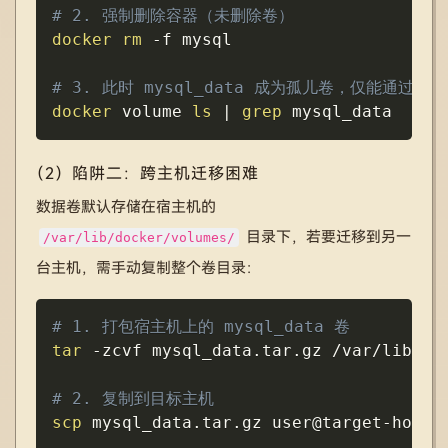
# 2. 强制删除容器（未删除卷）
docker
rm
-f
 mysql

# 3. 此时 mysql_data 成为孤儿卷，仅能通过 do
docker
 volume 
ls
|
grep
 mysql_data  
# 
（2）陷阱二：跨主机迁移困难
数据卷默认存储在宿主机的
目录下，若要迁移到另一
/var/lib/docker/volumes/
台主机，需手动复制整个卷目录：
Copy
# 1. 打包宿主机上的 mysql_data 卷
tar
-zcvf
 mysql_data.tar.gz /var/lib/doc
# 2. 复制到目标主机
scp
 mysql_data.tar.gz user@target-host:/