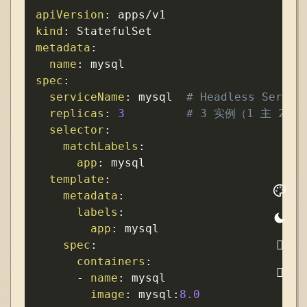
Copy
apiVersion
:
kind
:
metadata
:
name
:
spec
:
serviceName
:
 mysql  
# Headless Serv
replicas
:
3
# 3 实例（1 主 2 从
selector
:
matchLabels
:
app
:
 mysql

template
:
metadata
:
labels
:
app
:
 mysql

spec
:
containers
:
-
name
:
 mysql

image
:
 mysql
:
8.0