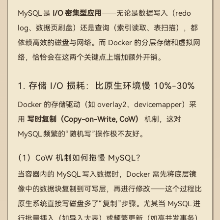
MySQL 是
I/O 密集型应用
——无论是数据写入（redo
log、数据页刷盘）还是查询（索引读取、表扫描），都
依赖高效的磁盘与网络。而 Docker 的分层存储和虚拟网
络，恰恰会在这两个关键点上增加额外开销。
1. 存储 I/O 损耗：比原生环境慢 10%-30%
Docker 的存储驱动（如 overlay2、devicemapper）采
用
写时复制（Copy-on-Write, CoW）
机制，这对
MySQL 频繁的“随机写”操作极不友好。
（1）CoW 机制如何拖慢 MySQL？
当容器内的 MySQL 写入数据时，Docker 需先将底层镜
像中的数据块复制到可写层，再进行修改——这个过程比
原生系统直接写磁盘多了“复制”步骤。尤其当 MySQL 进
行批量插入（如导入大表）或频繁更新（如高并发事务）