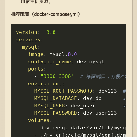
用宿主机资源。
推荐配置（docker-compose.yml）
：
Copy
version
:
'3.8'
services
:
mysql
:
image
:
 mysql
:
8.0
container_name
:
 dev
-
mysql

ports
:
-
"3306:3306"
# 暴露端口，方便本地连
environment
:
MYSQL_ROOT_PASSWORD
:
 dev123  
# 开
MYSQL_DATABASE
:
 dev_db       
# 自
MYSQL_USER
:
 dev_user         
# 自
MYSQL_PASSWORD
:
 dev_user123

volumes
:
-
 dev
-
mysql
-
data
:
/var/lib/mysql  
-
 ./my.cnf
:
/etc/mysql/conf.d/my.c