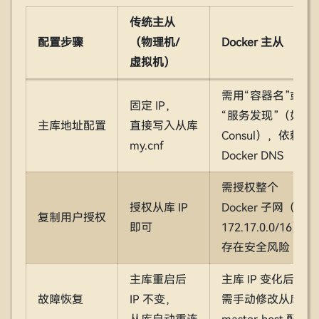
传统主从
配置步骤
（物理机/
Docker 主从
虚拟机）
需用“容器名”或
固定 IP，
“服务发现”（如
主库地址配置
直接写入从库
Consul），依赖
my.cnf
Docker DNS
需授权整个
授权从库 IP
Docker 子网（如
复制用户授权
即可
172.17.0.0/16），
存在安全风险
主库重启后
主库 IP 变化后，
故障恢复
IP 不变，
需手动修改从库的