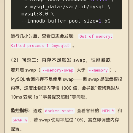
-v
 mysql_data:/var/lib/mysql 
\
  mysql:8.0 
\
  --innodb-buffer-pool-size
=
1
.5G
运行几小时后，查看日志会发现：
Out of memory:
。
Killed process 1 (mysqld)
（2）问题二：内存不足触发 swap，性能暴跌
若开启 swap（
大于
），
--memory-swap
--memory
MySQL 会因内存不足使用 swap——但 swap 是磁盘模拟
内存，速度比物理内存慢 1000 倍，会导致“查询耗时从
10ms 变成 1s”“事务提交超时”等问题。
监控指标
：通过
查看容器的
和
docker stats
MEM %
，若 swap 使用率超过 10%，需立即调整内存
SWAP %
配置。