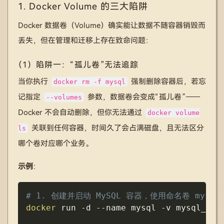
1. Docker Volume 的三大陷阱
Docker 数据卷（Volume）确实能让数据不随容器销毁而
丢失，但在管理和迁移上存在致命问题：
（1）陷阱一：“孤儿卷”无法追踪
当你执行
强制删除容器后，若忘
docker rm -f mysql
记指定
参数，数据卷会变成“孤儿卷”——
--volumes
Docker 不会自动删除，但你无法通过
docker volume
关联到任何容器，时间久了会占满磁盘，且无法区分
ls
哪个卷对应哪个业务。
示例
：
Copy
# 1. 创建并启动 MySQL 容器，使用命名卷 mysql_
docker
 run 
-d
--name
 mysql 
-v
 mysql_dat