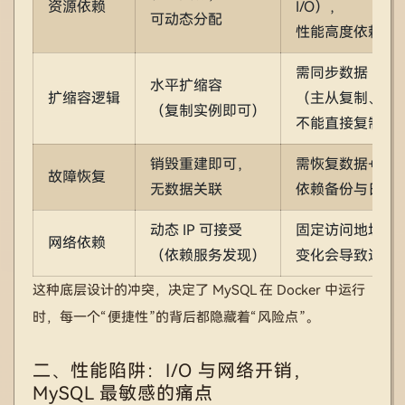
资源依赖
I/O），
可动态分配
性能高度依赖配
需同步数据
水平扩缩容
扩缩容逻辑
（主从复制、集
（复制实例即可）
不能直接复制
销毁重建即可，
需恢复数据+状
故障恢复
无数据关联
依赖备份与日志
动态 IP 可接受
固定访问地址，I
网络依赖
（依赖服务发现）
变化会导致连接
这种底层设计的冲突，决定了 MySQL 在 Docker 中运行
时，每一个“便捷性”的背后都隐藏着“风险点”。
二、性能陷阱：I/O 与网络开销，
MySQL 最敏感的痛点