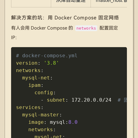
从库自动重连
master_host 配置
解决方案的坑：用 Docker Compose 固定网络
有人会用 Docker Compose 的
配置固定
networks
IP：
Copy
# docker-compose.yml
version
:
'3.8'
networks
:
mysql-net
:
ipam
:
config
:
-
subnet
:
 172.20.0.0/24  
# 固定
services
:
mysql-master
:
image
:
 mysql
:
8.0
networks
:
mysql-net
: