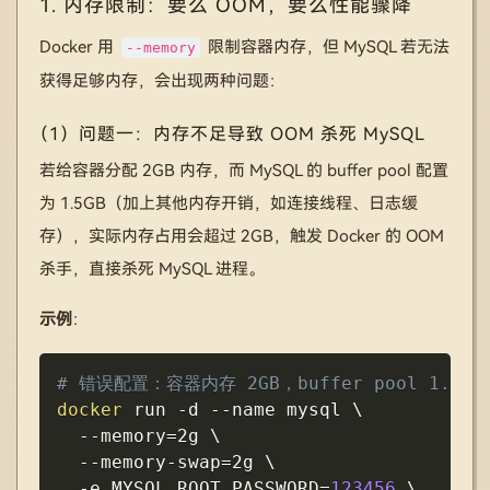
1. 内存限制：要么 OOM，要么性能骤降
Docker 用
限制容器内存，但 MySQL 若无法
--memory
获得足够内存，会出现两种问题：
（1）问题一：内存不足导致 OOM 杀死 MySQL
若给容器分配 2GB 内存，而 MySQL 的 buffer pool 配置
为 1.5GB（加上其他内存开销，如连接线程、日志缓
存），实际内存占用会超过 2GB，触发 Docker 的 OOM
杀手，直接杀死 MySQL 进程。
示例
：
Copy
# 错误配置：容器内存 2GB，buffer pool 1.5GB
docker
 run 
-d
--name
 mysql 
\
--memory
=
2g 
\
  --memory-swap
=
2g 
\
-e
MYSQL_ROOT_PASSWORD
=
123456
\