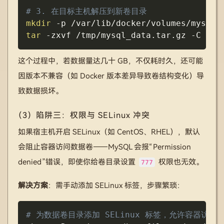
# 3. 在目标主机解压到新卷目录
mkdir
-p
tar
-zxvf
 /tmp/mysql_data.tar.gz 
-C
 /va
这个过程中，若数据量达几十 GB，不仅耗时久，还可能
因版本不兼容（如 Docker 版本差异导致卷结构变化）导
致数据损坏。
（3）陷阱三：权限与 SELinux 冲突
如果宿主机开启 SELinux（如 CentOS、RHEL），默认
会阻止容器访问数据卷——MySQL 会报“Permission
denied”错误，即使你给卷目录设置
权限也无效。
777
解决方案
：需手动添加 SELinux 标签，步骤繁琐：
Copy
# 为数据卷目录添加 SELinux 标签，允许容器访问