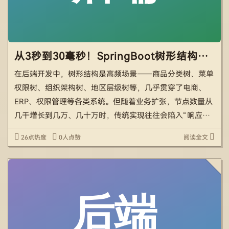
从3秒到30毫秒！SpringBoot树形结构深度优化指南：不止于O(n)算法的全链路提速方案
在后端开发中，树形结构是高频场景——商品分类树、菜单
权限树、组织架构树、地区层级树等，几乎贯穿了电商、
ERP、权限管理等各类系统。但随着业务扩张，节点数量从
几千增长到几万、几十万时，传统实现往往会陷入“响应超
时、数据库雪崩”的困境。 某电商项目曾遭遇典型性能灾
26点热度
0人点赞
阅读全文
难：首页分类树加载耗时3-5秒，高峰期数据库连接池耗尽
导致系 […]