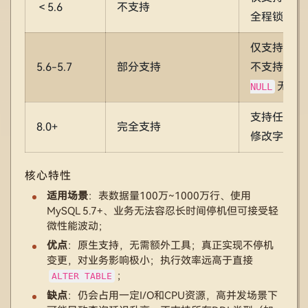
＜5.6
不支持
全程锁表
仅支持在表
5.6-5.7
部分支持
不支持
NOT
无默
NULL
支持任意位
8.0+
完全支持
修改字段类
核心特性
适用场景
：表数据量100万~1000万行、使用
MySQL 5.7+、业务无法容忍长时间停机但可接受轻
微性能波动；
优点
：原生支持，无需额外工具；真正实现不停机
变更，对业务影响极小；执行效率远高于直接
；
ALTER TABLE
缺点
：仍会占用一定I/O和CPU资源，高并发场景下