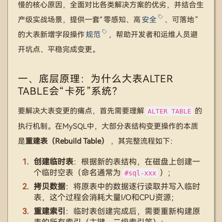
慢的核心原因，全面对比各类解决方案的优劣，并结合生
产级实战场景，提供一套“零感知、高
安全
、可落地”
的大表新增字段操作
规范
，帮助开发者和运维人员避
开坑点、平稳完成变更。
一、底层原理：为什么大表ALTER
TABLE会“卡死”系统？
要解决大表变更的痛点，首先需要理解
的
ALTER TABLE
执行机制。在MySQL中，大部分表结构变更操作的本质
是
重建表（Rebuild Table）
，其完整流程如下：
创建临时表
：根据新的表结构，在磁盘上创建一
个临时空表（命名通常为
）；
#sql-xxx
拷贝数据
：将原表中的数据逐行读取并写入临时
表，这个过程会消耗大量I/O和CPU资源；
重建索引
：临时表创建完成后，需要重新构建原