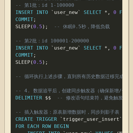
-- 第1批：id 1-100000
INSERT
INTO
`
user_new
`
SELECT
*
,
0
FROM
COMMIT
;
SLEEP
(
0.5
)
;
-- 休眠0.5秒，降低负载
-- 第2批：id 100001-200000
INSERT
INTO
`
user_new
`
SELECT
*
,
0
FROM
COMMIT
;
SLEEP
(
0.5
)
;
-- 循环执行上述步骤，直到所有历史数据迁移完成（
-- 4. 数据追平后，创建同步触发器（确保新增/修改
DELIMITER
 $$  
-- 修改语句结束符，避免触发器
-- 插入触发器：原表新增数据时，同步到影子表
CREATE
TRIGGER
`
trigger_user_insert
`
AF
FOR EACH ROW
BEGIN