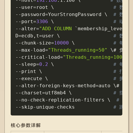
--host
=
192.168
.1.100 
\
# 数据库
--user
=
root 
\
# 数据
--password
=
YourStrongPassword 
\
# 数据
--port
=
3306
\
# 端口
--alter
=
"ADD COLUMN 
`
membership_level
`
 
D
=
ecdb,t
=
user 
\
# 数据库
--chunk-size
=
10000
\
# 每批
--max-load
=
"Threads_running=50"
\
# 负载
--critical-load
=
"Threads_running=100"
\
--sleep
=
0.2
\
# 每批
--print
\
# 打印
--execute
\
# 执行
--alter-foreign-keys-method
=
auto 
\
--charset
=
utf8mb4 
\
# 指定
--no-check-replication-filters 
\
# 忽
--skip-unique-checks             
# 跳过
核心参数详解