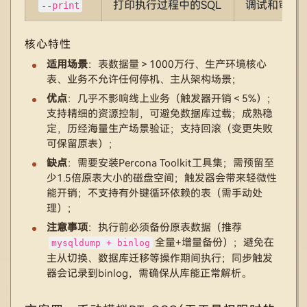
打印执行过程中的SQL
调试和审计
--print
核心特性
适用场景
：表数据量＞1000万行、生产环境核心
表、业务不允许任何停机、主从架构场景；
优点
：几乎不影响线上业务（触发器开销＜5%）；
支持精细的资源控制，可避免数据库过载；成熟稳
定，历经海量生产场景验证；支持回滚（变更失败
可保留原表）；
缺点
：需要安装Percona Toolkit工具集；需预留至
少1.5倍原表大小的磁盘空间；触发器会带来轻微性
能开销；不支持有外键循环依赖的表（需手动处
理）；
注意事项
：执行前必须备份原表数据（推荐
全量+增量备份）；避免在
mysqldump + binlog
主从切换、数据库迁移等操作期间执行；同步触发
器会记录到binlog，需确保从库能正常解析。