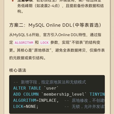
注意事项
：若必须在生产环境使用，需严格选择业
务低峰期（如凌晨2-4点），且提前备份表数据和结
构。
方案二：MySQL Online DDL（中等表首选）
从MySQL 5.6开始，官方引入Online DDL特性，通过指
定
和
参数，实现“不锁表”的结构变
ALGORITHM
LOCK
更。其核心是“原地修改”，避免全表数据拷贝，仅操作表
的元数据或索引结构。
核心语法
Copy
-- 新增字段，指定原地算法和无锁模式
ALTER
TABLE
`
user
`
ADD
COLUMN
`
membership_level
`
TINYINT
(
1
ALGORITHM
=
INPLACE
,
-- 原地修改，不创建临时
LOCK
=
NONE
;
-- 无锁，允许并发读写