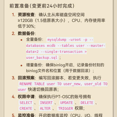
前置准备（变更前24小时完成）
资源检查
：确认主从库磁盘空闲空间
≥120GB（1.5倍原表大小），CPU、内存使用率
低于30%；
数据备份
：
全量备份：
mysqldump -uroot -p --
databases ecdb --tables user --master-
data=2 --single-transaction >
；
user_backup.sql
增量备份：确保binlog开启，记录备份时刻的
binlog文件名和位置（用于数据回滚）；
回滚预案
：编写回滚脚本，若变更失败，执行
RENAME TABLE user TO user_new, user_old TO
快速切换回原表；
user
权限申请
：确保执行PT-OSC的账号拥有
、
、
、
、
SELECT
INSERT
UPDATE
DELETE
、
、
权限；
CREATE
ALTER
TRIGGER
监控准备
：开启数据库监控（CPU、I/O、线程