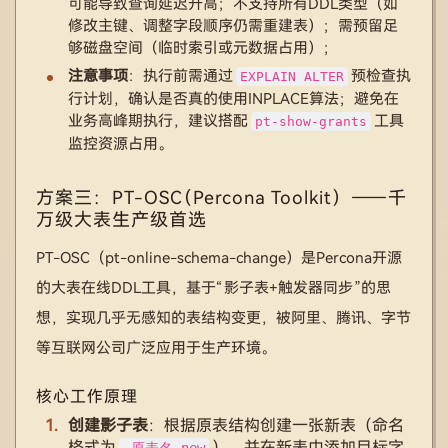
可能导致查询延迟升高；不支持所有DDL类型（如
修改主键、调整字段顺序仍需重建表）；需预留足
够磁盘空间（临时索引或元数据占用）；
注意事项
：执行前需通过
预检查执
EXPLAIN ALTER
行计划，确认是否真的使用INPLACE算法；避免在
业务高峰期执行，建议搭配
工具
pt-show-grants
监控资源占用。
方案三：PT-OSC（Percona Toolkit）——千
万级大表生产级首选
PT-OSC（pt-online-schema-change）是Percona开源
的大表在线DDL工具，基于“影子表+触发器同步”的思
想，实现几乎无感知的表结构变更，被阿里、腾讯、字节
等互联网公司广泛应用于生产环境。
核心工作原理
创建影子表
：根据原表结构创建一张新表（命名
格式为
），并在新表中添加目标字