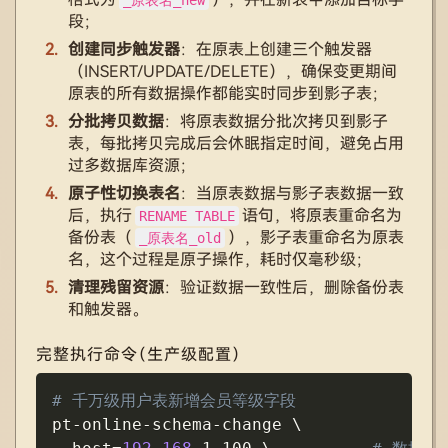
_原表名_new
段；
创建同步触发器
：在原表上创建三个触发器
（INSERT/UPDATE/DELETE），确保变更期间
原表的所有数据操作都能实时同步到影子表；
分批拷贝数据
：将原表数据分批次拷贝到影子
表，每批拷贝完成后会休眠指定时间，避免占用
过多数据库资源；
原子性切换表名
：当原表数据与影子表数据一致
后，执行
语句，将原表重命名为
RENAME TABLE
备份表（
），影子表重命名为原表
_原表名_old
名，这个过程是原子操作，耗时仅毫秒级；
清理残留资源
：验证数据一致性后，删除备份表
和触发器。
完整执行命令（生产级配置）
Copy
# 千万级用户表新增会员等级字段
pt-online-schema-change 
\