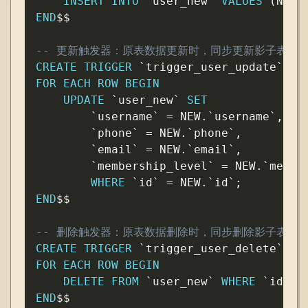
INSERT
INTO
`
user_new
`
VALUES
(
NEW
.
END
$$

-- 更新触发器：原表数据更新时，同步更新影子表
CREATE
TRIGGER
`
trigger_user_update
`
AF
FOR EACH ROW
BEGIN
UPDATE
`
user_new
`
SET
`
username
`
=
 NEW
.
`
username
`
,
`
phone
`
=
 NEW
.
`
phone
`
,
`
email
`
=
 NEW
.
`
email
`
,
`
membership_level
`
=
 NEW
.
`
membe
WHERE
`
id
`
=
 NEW
.
`
id
`
;
END
$$

-- 删除触发器：原表数据删除时，同步删除影子表数
CREATE
TRIGGER
`
trigger_user_delete
`
AF
FOR EACH ROW
BEGIN
DELETE
FROM
`
user_new
`
WHERE
`
id
`
=
END
$$
