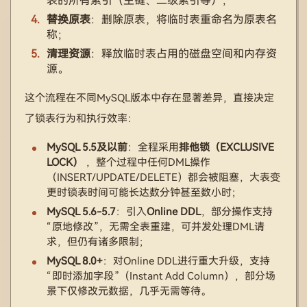
表的所有索引（主键、二级索引等）；
替换原表
：删除原表，将临时表重命名为原表名
称；
清理资源
：释放临时表占用的磁盘空间和内存资
源。
这个流程在不同MySQL版本中存在显著差异，直接决定
了锁表行为和执行效率：
MySQL 5.5及以前
：全程采用
排他锁（EXCLUSIVE
LOCK）
，整个过程中任何DML操作
（INSERT/UPDATE/DELETE）都会被阻塞，大表变
更时锁表时间可能长达数分钟甚至数小时；
MySQL 5.6-5.7
：引入
Online DDL
，部分操作支持
“原地修改”，无需全表重建，可并发处理DML请
求，但仍有诸多限制；
MySQL 8.0+
：对Online DDL进行重大升级，支持
“即时添加字段”（Instant Add Column），部分场
景下仅修改元数据，几乎无需等待。