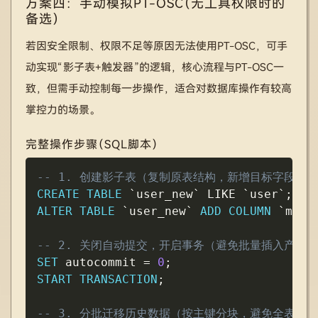
方案四：手动模拟PT-OSC（无工具权限时的
备选）
若因安全限制、权限不足等原因无法使用PT-OSC，可手
动实现“影子表+触发器”的逻辑，核心流程与PT-OSC一
致，但需手动控制每一步操作，适合对数据库操作有较高
掌控力的场景。
完整操作步骤（SQL脚本）
Copy
-- 1. 创建影子表（复制原表结构，新增目标字段）
CREATE
TABLE
`
user_new
`
LIKE
`
user
`
;
ALTER
TABLE
`
user_new
`
ADD
COLUMN
`
memb
-- 2. 关闭自动提交，开启事务（避免批量插入产生大量
SET
 autocommit 
=
0
;
START
TRANSACTION
;
-- 3. 分批迁移历史数据（按主键分块，避免全表扫