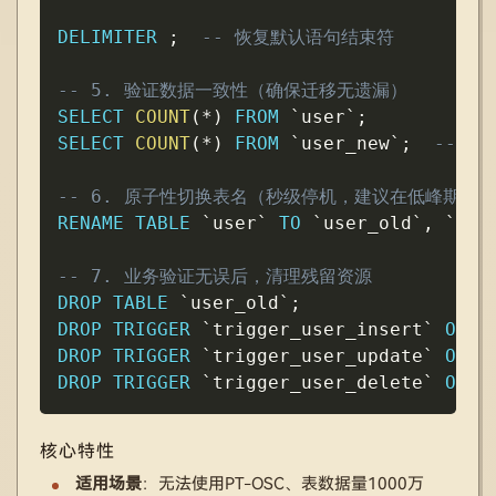
DELIMITER
;
-- 恢复默认语句结束符
-- 5. 验证数据一致性（确保迁移无遗漏）
SELECT
COUNT
(
*
)
FROM
`
user
`
;
SELECT
COUNT
(
*
)
FROM
`
user_new
`
;
-- 
-- 6. 原子性切换表名（秒级停机，建议在低峰期执
RENAME
TABLE
`
user
`
TO
`
user_old
`
,
`
use
-- 7. 业务验证无误后，清理残留资源
DROP
TABLE
`
user_old
`
;
DROP
TRIGGER
`
trigger_user_insert
`
ON
`
DROP
TRIGGER
`
trigger_user_update
`
ON
`
DROP
TRIGGER
`
trigger_user_delete
`
ON
`
核心特性
适用场景
：无法使用PT-OSC、表数据量1000万