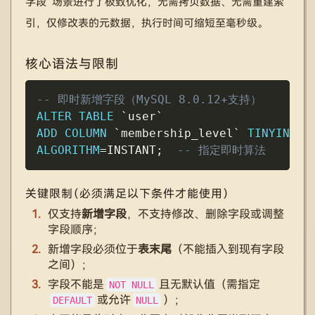
字段”场景进行了极致优化，无需拷贝数据、无需重建索
引，仅修改表的元数据，执行时间可缩短至毫秒级。
核心语法与限制
Copy
-- 即时新增字段（MySQL 8.0.12+支持）
ALTER
TABLE
`
user
`
ADD
COLUMN
`
membership_level
`
TINYINT
(
1
ALGORITHM
=
INSTANT
;
-- 指定即时算法
关键限制（必须满足以下条件才能使用）
仅支持
新增字段
，不支持修改、删除字段或调整
字段顺序；
新增字段必须位于
表末尾
（不能插入到现有字段
之间）；
字段不能是
且无默认值（需指定
NOT NULL
或允许
）；
DEFAULT
NULL