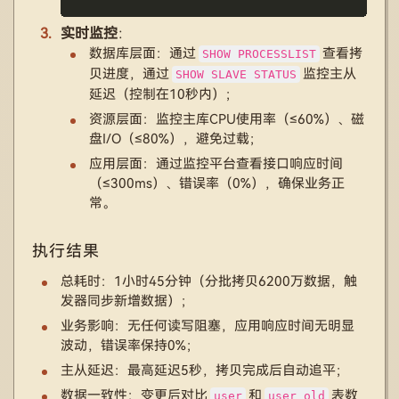
实时监控
：
数据库层面：通过
查看拷
SHOW PROCESSLIST
贝进度，通过
监控主从
SHOW SLAVE STATUS
延迟（控制在10秒内）；
资源层面：监控主库CPU使用率（≤60%）、磁
盘I/O（≤80%），避免过载；
应用层面：通过监控平台查看接口响应时间
（≤300ms）、错误率（0%），确保业务正
常。
执行结果
总耗时：1小时45分钟（分批拷贝6200万数据，触
发器同步新增数据）；
业务影响：无任何读写阻塞，应用响应时间无明显
波动，错误率保持0%；
主从延迟：最高延迟5秒，拷贝完成后自动追平；
数据一致性：变更后对比
和
表数
user
user_old