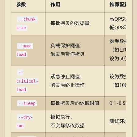
参数
作用
推荐配置
高QPS场景设5
--chunk-
每批拷贝的数据量
低QPS可设20
size
参考数据库日
负载保护阈值，
--max-
（如日常峰值Th
触发后暂停拷贝
load
设为50）
--
紧急停止阈值，
设为数据库
critical-
触发后终止操作
（如100）
load
每批拷贝后的休眠时间
0.1-0.5秒
--sleep
模拟执行，
--dry-
测试环境必
不实际修改数据
run