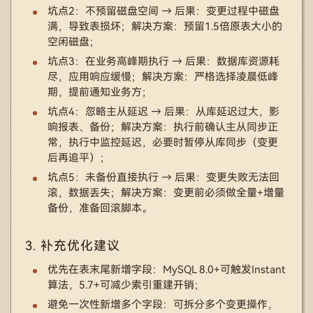
坑点2：不预留磁盘空间 → 后果：变更过程中磁盘
满，导致表损坏；解决方案：预留1.5倍原表大小的
空闲磁盘；
坑点3：在业务高峰期执行 → 后果：数据库资源耗
尽，应用响应缓慢；解决方案：严格选择凌晨低峰
期，提前通知业务方；
坑点4：忽略主从延迟 → 后果：从库延迟过大，影
响报表、备份；解决方案：执行前确认主从同步正
常，执行中监控延迟，必要时暂停从库同步（变更
后再追平）；
坑点5：未备份直接执行 → 后果：变更失败无法回
滚，数据丢失；解决方案：变更前必须做全量+增量
备份，准备回滚脚本。
3. 补充优化建议
优先在表末尾新增字段：MySQL 8.0+可触发Instant
算法，5.7+可减少索引重建开销；
避免一次性新增多个字段：可拆分多个变更操作，