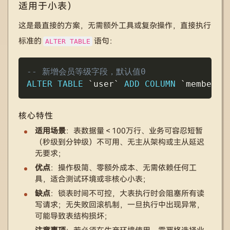
适用于小表）
这是最直接的方案，无需额外工具或复杂操作，直接执行
标准的
语句：
ALTER TABLE
Copy
-- 新增会员等级字段，默认值0
ALTER
TABLE
`
user
`
ADD
COLUMN
`
membersh
核心特性
适用场景
：表数据量＜100万行、业务可容忍短暂
（秒级到分钟级）不可用、无主从架构或主从延迟
无要求；
优点
：操作极简、零额外成本、无需依赖任何工
具，适合测试环境或非核心小表；
缺点
：锁表时间不可控，大表执行时会阻塞所有读
写请求；无失败回滚机制，一旦执行中出现异常，
可能导致表结构损坏；