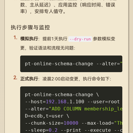
数、主从延迟）、应用监控（响应时间、错误
率），安排专人值守。
执行步骤与监控
模拟执行
：提前1天执行
参数模拟变
--dry-run
更，验证语法和流程无问题：
Copy
pt-online-schema-change 
--alter
=
"ADD
正式执行
：凌晨2:00启动变更，执行命令如下：
Copy
pt-online-schema-change 
\
--host
=
192.168
.1.100 
--user
=
root 
--p
--alter
=
"ADD COLUMN membership_leve
D
=
ecdb,t
=
user 
\
--chunk-size
=
10000
 --max-load
=
"Threa
--sleep
=
0.2
--print
--execute
--char