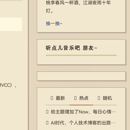
桃李春风一杯酒，江湖夜雨十年
灯。
换一换~
听点儿音乐吧 朋友~
VCC），
最新
热点
随机
给主题增加了Now、每日心情、年度回顾、岁月同一天、随机漫步等功能
AI时代，个人技术博客的出路在哪里？