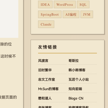
IDEA
WordPress
SQL
SpringBoot
AI编程
JVM
Claude
擦除的位
友情链接
了，这时候不
风渡言
哥斯拉
旧时繁华
韩小韩博客
志文工作室
瓦匠个人小站
Mr.Sun的博客
知向前端
理数据页面的
懋和道人
Blogs·CN
老张博客
拾趣博客导航