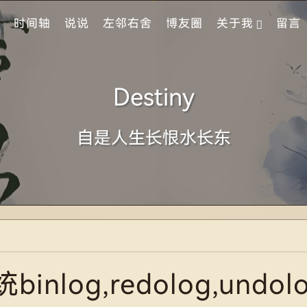
时间轴
说说
左邻右舍
博友圈
关于我
留言
Destiny
自是人生长恨水长东
log,redolog,undol