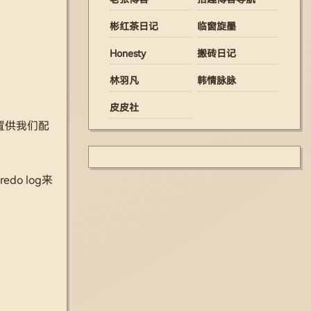
彬红茶日记
临窗旋墨
Honesty
搬砖日记
林羽凡
韩情脉脉
皮皮社
配置供我们配
o log来