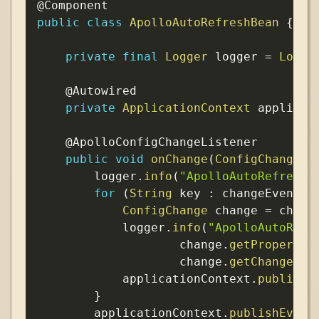
Copy
@Component
public
class
ApolloAutoRefreshBean
{
private
final
Logger
 logger 
=
Logge
@Autowired
private
ApplicationContext
 applicat
@ApolloConfigChangeListener
public
void
onChange
(
ConfigChangeEv
        logger
.
info
(
"ApolloAutoRefresh
for
(
String
 key 
:
 changeEvent
.
c
ConfigChange
 change 
=
 chang
            logger
.
info
(
"ApolloAutoRefr
                    change
.
getPropertyN
                    change
.
getChangeTyp
            applicationContext
.
publishE
}
        applicationContext
.
publishEvent