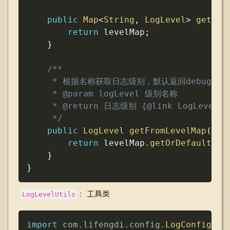
public
Map
<
String
,
LogLevel
>
getLev
return
 levelMap
;
}
/**

     * 根据名称获取日志级别，默认返回debug级别。
     * @param logLevel 级别名称

     * @return 日志级别 {@link LogLevel}

     */
public
LogLevel
getFromLevelMap
(
Str
return
 levelMap
.
getOrDefault
(
lo
}
}
：工具类
LogLevelUtils
Copy
import
com
.
lifengdi
.
config
.
LogConfig
;