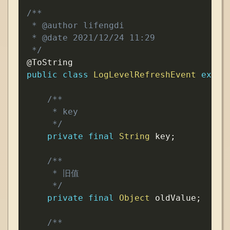
/**

 * @author lifengdi

 * @date 2021/12/24 11:29

 */
@ToString
public
class
LogLevelRefreshEvent
exten
/**

     * key

     */
private
final
String
 key
;
/**

     * 旧值

     */
private
final
Object
 oldValue
;
/**
