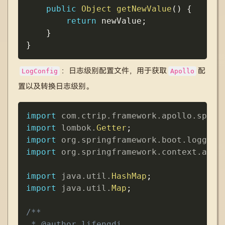
public
Object
getNewValue
(
)
{
return
 newValue
;
}
}
：日志级别配置文件，用于获取
配
LogConfig
Apollo
置以及转换日志级别。
Copy
import
com
.
ctrip
.
framework
.
apollo
.
sprin
import
lombok
.
Getter
;
import
org
.
springframework
.
boot
.
logging
import
org
.
springframework
.
context
.
anno
import
java
.
util
.
HashMap
;
import
java
.
util
.
Map
;
/**

 * @author lifengdi
