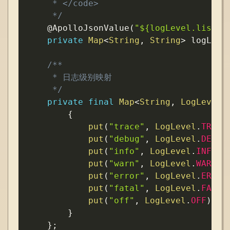
     * </code>

     */
@ApolloJsonValue
(
"${logLevel.list:{
private
Map
<
String
,
String
>
 logLeve
/**

     * 日志级别映射

     */
private
final
Map
<
String
,
LogLevel
>
{
put
(
"trace"
,
LogLevel
.
TRACE
put
(
"debug"
,
LogLevel
.
DEBUG
put
(
"info"
,
LogLevel
.
INFO
)
;
put
(
"warn"
,
LogLevel
.
WARN
)
;
put
(
"error"
,
LogLevel
.
ERROR
put
(
"fatal"
,
LogLevel
.
FATAL
put
(
"off"
,
LogLevel
.
OFF
)
;
}
}
;