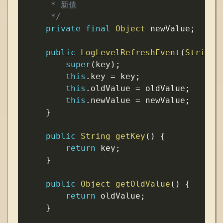
     * 新值

     */
private
final
Object
 newValue
;
public
LogLevelRefreshEvent
(
String
 
super
(
key
)
;
this
.
key 
=
 key
;
this
.
oldValue 
=
 oldValue
;
this
.
newValue 
=
 newValue
;
}
public
String
getKey
(
)
{
return
 key
;
}
public
Object
getOldValue
(
)
{
return
 oldValue
;
}