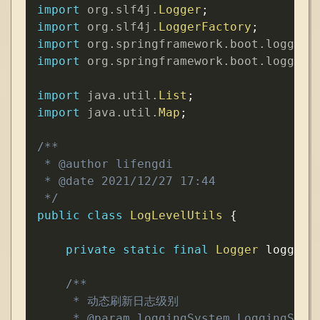
import
org
.
slf4j
.
Logger
;
import
org
.
slf4j
.
LoggerFactory
;
import
org
.
springframework
.
boot
.
logging
import
org
.
springframework
.
boot
.
logging
import
java
.
util
.
List
;
import
java
.
util
.
Map
;
/**

 * @author lifengdi

 * @date 2021/12/27 17:44

 */
public
class
LogLevelUtils
{
private
static
final
Logger
 logger 
/**

     * 动态刷新日志级别

     * @param loggingSystem LoggingSyste