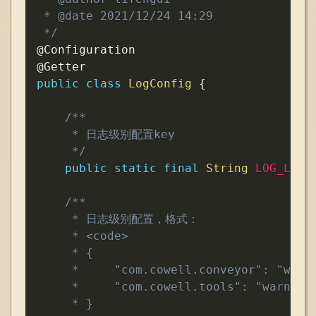
 * @date 2021/12/24 14:29

 */
@Configuration
@Getter
public
class
LogConfig
{
/**

     * 日志级别配置key

     */
public
static
final
String
LOG_LEVE
/**

     * 日志级别配置，格式：

     * <code>

     * {

     *     "com.cowell.conveyor": "warn"
     *     "com.cowell.tools": "warn"

     * }
