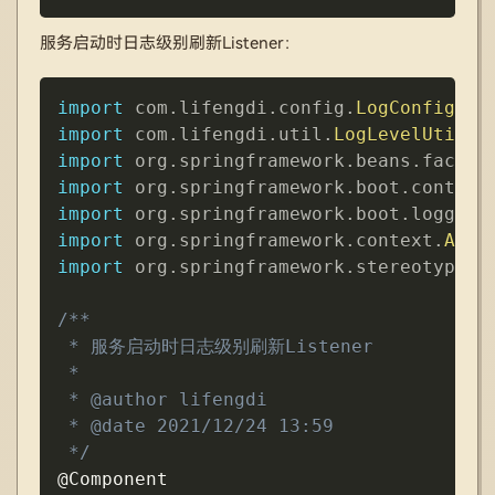
服务启动时日志级别刷新Listener：
Copy
import
com
.
lifengdi
.
config
.
LogConfig
;
import
com
.
lifengdi
.
util
.
LogLevelUtils
;
import
org
.
springframework
.
beans
.
factor
import
org
.
springframework
.
boot
.
context
import
org
.
springframework
.
boot
.
logging
import
org
.
springframework
.
context
.
Appl
import
org
.
springframework
.
stereotype
.
C
/**

 * 服务启动时日志级别刷新Listener

 *

 * @author lifengdi

 * @date 2021/12/24 13:59

 */
@Component