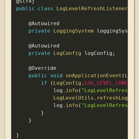
@Slf4j
public
class
LogLevelRefreshListener
im
@Autowired
private
LoggingSystem
 loggingSystem
@Autowired
private
LogConfig
 logConfig
;
@Override
public
void
onApplicationEvent
(
LogL
if
(
LogConfig
.
LOG_LEVEL_CONFIG_
            log
.
info
(
"LogLevelRefreshLi
LogLevelUtils
.
refreshLogLev
            log
.
info
(
"LogLevelRefreshLi
}
}
}