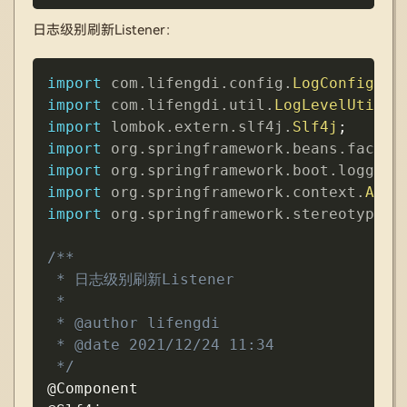
日志级别刷新Listener：
Copy
import
com
.
lifengdi
.
config
.
LogConfig
;
import
com
.
lifengdi
.
util
.
LogLevelUtils
;
import
lombok
.
extern
.
slf4j
.
Slf4j
;
import
org
.
springframework
.
beans
.
factor
import
org
.
springframework
.
boot
.
logging
import
org
.
springframework
.
context
.
Appl
import
org
.
springframework
.
stereotype
.
C
/**

 * 日志级别刷新Listener

 *

 * @author lifengdi

 * @date 2021/12/24 11:34

 */
@Component