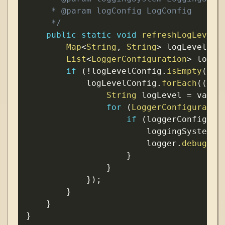
     * @param logConfig LogConfig

     */
public
static
void
refreshLogLevel
(
Map
<
String
,
String
>
 logLevelCon
List
<
LoggerConfiguration
>
 logge
if
(
!
logLevelConfig
.
isEmpty
(
)
)
            logLevelConfig
.
forEach
(
(
log
String
 logLevel 
=
 value
for
(
LoggerConfiguratio
if
(
loggerConfigura
                        loggingSystem
.
s
                        logger
.
debug
(
"L
}
}
}
)
;
}
}
}