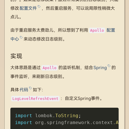
修改
配置文件
，然后重启服务，可以说局限性稍微大
点儿。
由于重启服务太费劲儿，所以想到了利用
配置
Apollo
中心
来动态修改日志级别。
实现
大体思路是通过
的监听机制，结合
Spring
的
Apollo
事件监听，来刷新日志级别。
具体
代码
如下：
：自定义Spring事件。
LogLevelRefreshEvent
Copy
import
lombok
.
ToString
;
import
org
.
springframework
.
context
.
Appl