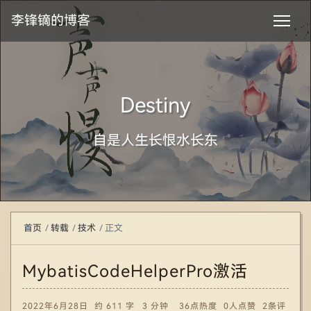
李锋镝的博客
Destiny
自是人生长恨水长东
首页
转载
技术
正文
MybatisCodeHelperPro激活
2022年6月28日
约 611 字
3 分钟
36点热度
0人点赞
2条评