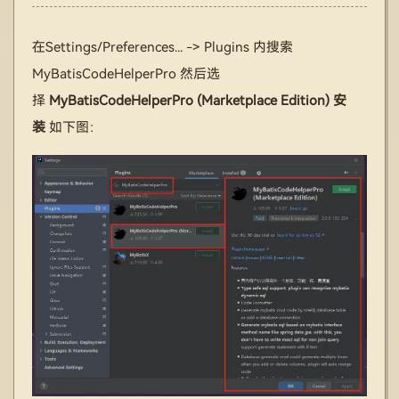
在Settings/Preferences... -> Plugins 内搜索
MyBatisCodeHelperPro 然后选
择
MyBatisCodeHelperPro (Marketplace Edition) 安
装
如下图：