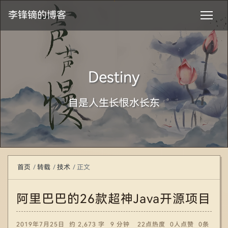
李锋镝的博客
Destiny
自是人生长恨水长东
首页
转载
技术
正文
阿里巴巴的26款超神Java开源项目
2019年7月25日
约 2,673 字
9 分钟
22点热度
0人点赞
0条