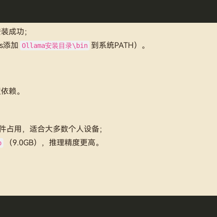
安装成功；
s添加
到系统PATH）。
Ollama安装目录\bin
置依赖。
与硬件占用，适合大多数个人设备；
（9.0GB），推理精度更高。
b