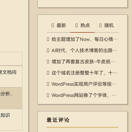
最新
热点
随机
给主题增加了Now、每日心情、年度回顾、岁月同一天、随机漫步等功能
AI时代，个人技术博客的出路在哪里？
增加了两套复古皮肤-牛皮纸、千禧网页
常文档问
这个域名注册整整十年了，十年时间，真快啊
WordPress实现用户评论等级排行榜插件
档分析、
WordPress网站换了个字体，差点儿把样式换崩了
模知识
最近评论