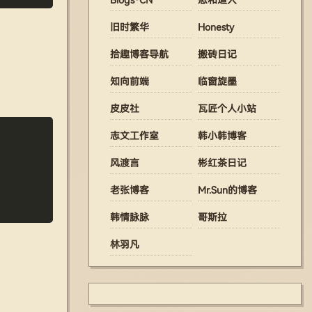
旧时繁华
Honesty
拾趣博客导航
搬砖日记
知向前端
临窗旋墨
皮皮社
瓦匠个人小站
Copy
志文工作室
韩小韩博客
风渡言
彬红茶日记
老张博客
Mr.Sun的博客
韩情脉脉
哥斯拉
林羽凡