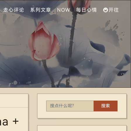
走心评论
系列文章
NOW
每日心情
🚇开往
搜索
a +