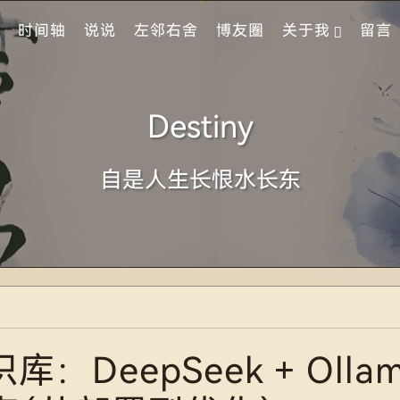
时间轴
说说
左邻右舍
博友圈
关于我
留言
Destiny
自是人生长恨水长东
DeepSeek + Ollam