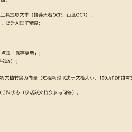
文档；
R工具提取文本（推荐天若OCR、百度OCR）；
，提升AI理解精度；
，点击「保存更新」；
接拖放）；
自动将文档转换为向量（过程耗时取决于文档大小，100页PDF约需3
为活跃状态（仅活跃文档会参与问答）。