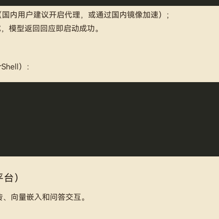
（国内用户建议开启代理，或通过国内镜像加速）；
试，模型返回回应即启动成功。
hell）：
理平台）
上传、向量嵌入和问答交互。