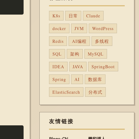
Copy
K8s
日常
Claude
docker
JVM
WordPress
Redis
AI编程
多线程
SQL
架构
MySQL
IDEA
JAVA
SpringBoot
Spring
AI
数据库
ElasticSearch
分布式
友情链接
Copy
Blogs·CN
懋和道人