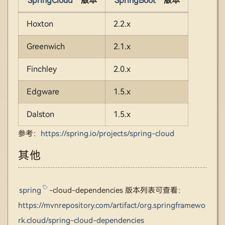
SpringCloud
版本
SpringBoot
版本
Hoxton
2.2.x
Greenwich
2.1.x
Finchley
2.0.x
Edgware
1.5.x
Dalston
1.5.x
参考：
https://spring.io/projects/spring-cloud
其他
spring
-cloud-dependencies 版本列表可查看：
https://mvnrepository.com/artifact/org.springframewo
rk.cloud/spring-cloud-dependencies