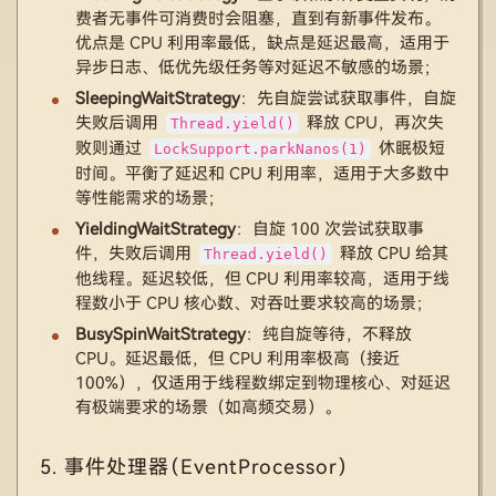
费者无事件可消费时会阻塞，直到有新事件发布。
优点是 CPU 利用率最低，缺点是延迟最高，适用于
异步日志、低优先级任务等对延迟不敏感的场景；
SleepingWaitStrategy
：先自旋尝试获取事件，自旋
失败后调用
释放 CPU，再次失
Thread.yield()
败则通过
休眠极短
LockSupport.parkNanos(1)
时间。平衡了延迟和 CPU 利用率，适用于大多数中
等性能需求的场景；
YieldingWaitStrategy
：自旋 100 次尝试获取事
件，失败后调用
释放 CPU 给其
Thread.yield()
他线程。延迟较低，但 CPU 利用率较高，适用于线
程数小于 CPU 核心数、对吞吐要求较高的场景；
BusySpinWaitStrategy
：纯自旋等待，不释放
CPU。延迟最低，但 CPU 利用率极高（接近
100%），仅适用于线程数绑定到物理核心、对延迟
有极端要求的场景（如高频交易）。
5. 事件处理器（EventProcessor）