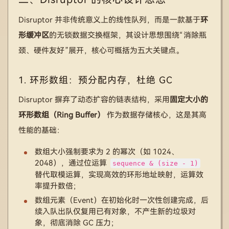
Disruptor 并非传统意义上的线性队列，而是一款基于
环
形缓冲区
的无锁数据交换框架，其设计思想围绕“消除瓶
颈、硬件友好”展开，核心可概括为五大关键点。
1. 环形数组：预分配内存，杜绝 GC
Disruptor 摒弃了动态扩容的链表结构，采用
固定大小的
环形数组（Ring Buffer）
作为数据存储核心，这是其高
性能的基础：
数组大小强制要求为 2 的幂次（如 1024、
2048），通过位运算
sequence & (size - 1)
替代取模运算，实现高效的环形地址映射，运算效
率提升数倍；
数组元素（Event）在初始化时一次性创建完成，后
续入队出队仅复用已有对象，不产生新的垃圾对
象，彻底消除 GC 压力；