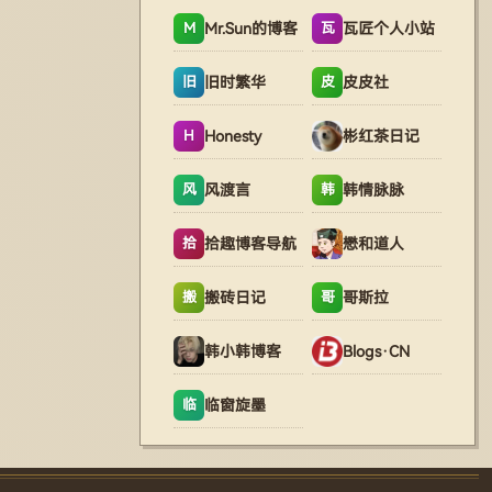
Mr.Sun的博客
瓦匠个人小站
M
瓦
旧时繁华
皮皮社
旧
皮
Honesty
彬红茶日记
H
风渡言
韩情脉脉
风
韩
拾趣博客导航
懋和道人
拾
搬砖日记
哥斯拉
搬
哥
韩小韩博客
Blogs·CN
临窗旋墨
临