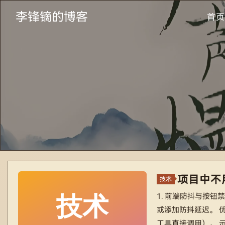
李锋镝的博客
首页
项目中不用
技术
1. 前端防抖与按钮
或添加防抖延迟。 
工具直接调用）。 示例： let