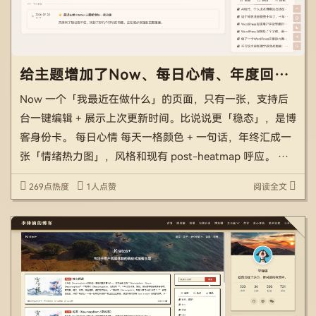
给主题增加了Now、每日心情、年度回顾、岁月同一天、随机漫步等功能
Now 一个「我最近在做什么」的页面，只有一张，支持后
台一键编辑 + 展示上次更新时间。比说说更「稳态」，是博
客身份卡。 每日心情 每天一格颜色 + 一句话，年终汇成一
张「情绪热力图」，风格和现有 post-heatmap 呼应。 年
度回顾 这是你的博客生日纪念页：自动统计「本博客已陪
269点热度
1人点赞
阅读全文
伴你 N 天 / 写了 M 字 / […]