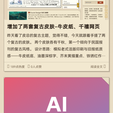
增加了两套复古皮肤-牛皮纸、千禧网页
昨天看了皮总的复古主题，觉得不错，今天就跟着手搓了两
个复古的皮肤。 两个皮肤各有千秋，第一个倾向于民国报
刊的复古风格。 设计思路：模拟老式活版印刷与旧报纸质
感——牛皮纸底、油墨深棕字、芥末黄描重点、铁锈红作副
强调、靛蓝作链接冷点缀。使用衬线字体（宋体 / Serif）+
189点热度
0人点赞
阅读全文
打字机风格的正文，加上一层极淡的做旧噪点与网点纹 […]