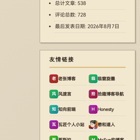
总计文章:
538
评论总数:
728
最后发表日期:
2026年8月7日
友情链接
老张博客
临窗旋墨
老
临
风渡言
拾趣博客导航
风
拾
知向前端
Honesty
知
H
瓦匠个人小站
懋和道人
瓦
哥斯拉
Mr.Sun的博客
哥
M