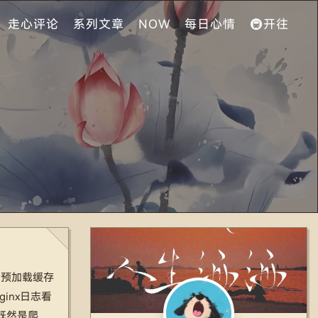
走心评论
系列文章
NOW
每日心情
🚇开往
是预加载缓存
inx日志看
既然是爬