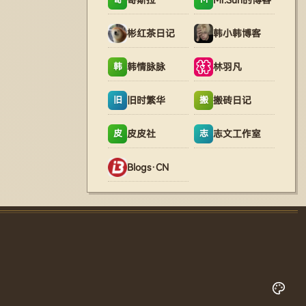
彬红茶日记
韩小韩博客
韩情脉脉
林羽凡
韩
旧时繁华
搬砖日记
旧
搬
皮皮社
志文工作室
皮
志
Blogs·CN