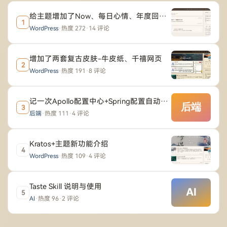
给主题增加了Now、每日心情、年度回顾、岁月同一天、随机漫步等功能
1
WordPress
·
热度 272
·
14 评论
增加了两套复古皮肤-牛皮纸、千禧网页
2
WordPress
·
热度 191
·
8 评论
记一次Apollo配置中心+Spring配置自动刷新导致的内存泄露问题
3
后端
·
热度 111
·
4 评论
Kratos+主题新功能介绍
4
WordPress
·
热度 109
·
4 评论
Taste Skill 说明与使用
5
AI
·
热度 96
·
2 评论