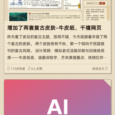
增加了两套复古皮肤-牛皮纸、千禧网页
昨天看了皮总的复古主题，觉得不错，今天就跟着手搓了两
个复古的皮肤。 两个皮肤各有千秋，第一个倾向于民国报
刊的复古风格。 设计思路：模拟老式活版印刷与旧报纸质
感——牛皮纸底、油墨深棕字、芥末黄描重点、铁锈红作副
强调、靛蓝作链接冷点缀。使用衬线字体（宋体 / Serif）+
173点热度
0人点赞
阅读全文
打字机风格的正文，加上一层极淡的做旧噪点与网点纹 […]