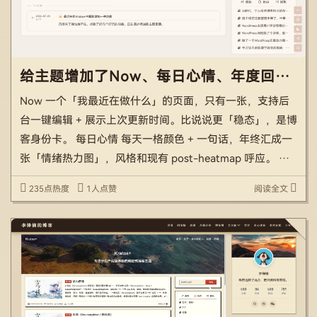
给主题增加了Now、每日心情、年度回顾、岁月同一天、随机漫步等功能
Now 一个「我最近在做什么」的页面，只有一张，支持后
台一键编辑 + 展示上次更新时间。比说说更「稳态」，是博
客身份卡。 每日心情 每天一格颜色 + 一句话，年终汇成一
张「情绪热力图」，风格和现有 post-heatmap 呼应。 年
度回顾 这是你的博客生日纪念页：自动统计「本博客已陪
235点热度
1人点赞
阅读全文
伴你 N 天 / 写了 M 字 / […]